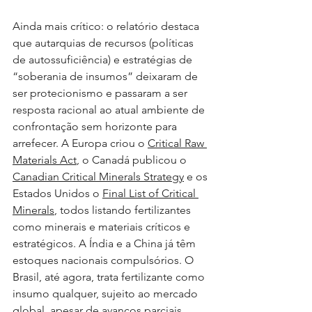
Ainda mais crítico: o relatório destaca 
que autarquias de recursos (políticas 
de autossuficiência) e estratégias de 
“soberania de insumos” deixaram de 
ser protecionismo e passaram a ser 
resposta racional ao atual ambiente de 
confrontação sem horizonte para 
arrefecer. A Europa criou o 
Critical Raw 
Materials Act
, o Canadá publicou o 
Canadian Critical Minerals Strategy
 e os 
Estados Unidos o 
Final List of Critical 
Minerals
, todos listando fertilizantes 
como minerais e materiais críticos e 
estratégicos. A Índia e a China já têm 
estoques nacionais compulsórios. O 
Brasil, até agora, trata fertilizante como 
insumo qualquer, sujeito ao mercado 
global, apesar de avanços parciais 