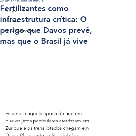
23 de jan.
10 min de leitura
Fertilizantes como
Artigo
infraestrutura crítica: O
Notícia
perigo que Davos prevê,
Posicionamento
mas que o Brasil já vive
Estamos naquela época do ano em 
que os jatos particulares aterrissam em 
Zurique e os trens lotados chegam em 
Davos Platz, onde a elite global se 