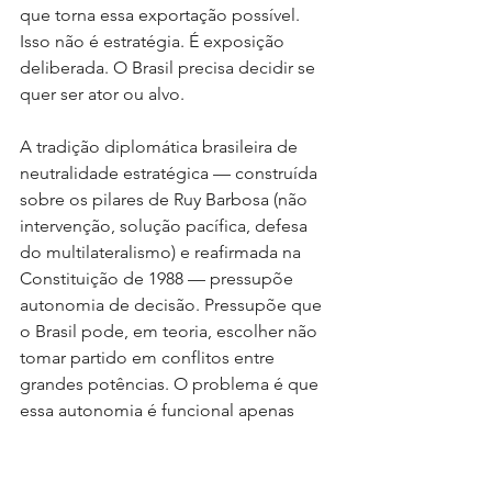
que torna essa exportação possível. 
Isso não é estratégia. É exposição 
deliberada. O Brasil precisa decidir se 
quer ser ator ou alvo.
A tradição diplomática brasileira de 
neutralidade estratégica — construída 
sobre os pilares de Ruy Barbosa (não 
intervenção, solução pacífica, defesa 
do multilateralismo) e reafirmada na 
Constituição de 1988 — pressupõe 
autonomia de decisão. Pressupõe que 
o Brasil pode, em teoria, escolher não 
tomar partido em conflitos entre 
grandes potências. O problema é que 
essa autonomia é funcional apenas 
enquanto o Brasil não depende de 
nenhum dos lados em insumos críticos.