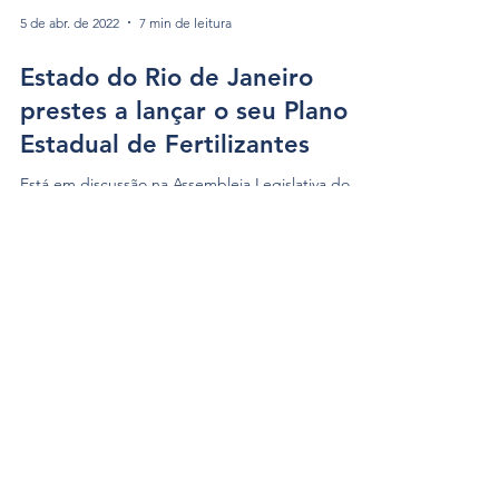
5 de abr. de 2022
7 min de leitura
Estado do Rio de Janeiro
prestes a lançar o seu Plano
Estadual de Fertilizantes
Está em discussão na Assembleia Legislativa do
Estado do Rio de Janeiro (Alerj) a implementação
do Plano Estadual de Fertilizantes, importante
medida para atrair investimentos, aumentar a
produção nacional e diminuir a dependência
externa de fertilizantes, que hoje ultrapassa 85%,
além de analisar a possibilidade de doar R$ 30
milhões para a criação de um do Centro de
Excelência de Fertilizantes. Os recursos virão da
economia do orçamento próprio da Alerj. Segue
abaixo na ínt