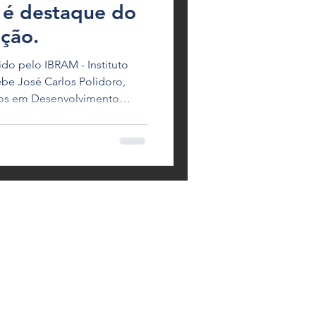
s é destaque do
ação.
do pelo IBRAM - Instituto
ebe José Carlos Polidoro,
dos em Desenvolvimento
taria Especial de Assuntos
da República e Arthur Liacre,
Corporativos, Estratégia e
ertilizantes.