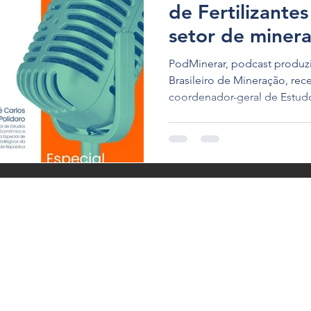
de Fertilizante
setor de miner
PodMinerar, podcast produzi
Brasileiro de Mineração, rec
coordenador-geral de Estu
Econômico e Social da Secre
Estratégicos da Presidência 
vice-presidente de Assuntos 
Sustentabilidade da Mosaic F