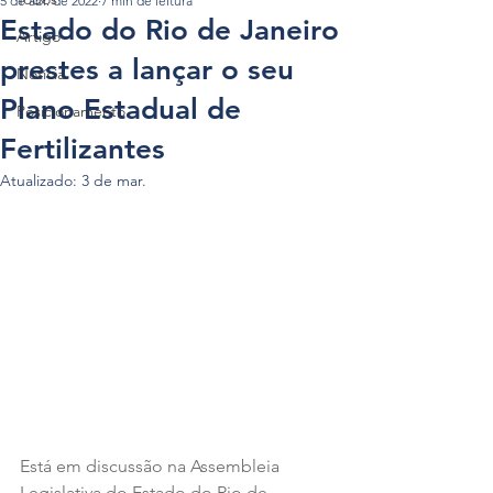
5 de abr. de 2022
7 min de leitura
Estado do Rio de Janeiro
Artigo
prestes a lançar o seu
Notícia
Plano Estadual de
Posicionamento
Fertilizantes
Atualizado:
3 de mar.
Está em discussão na Assembleia 
Legislativa do Estado do Rio de 