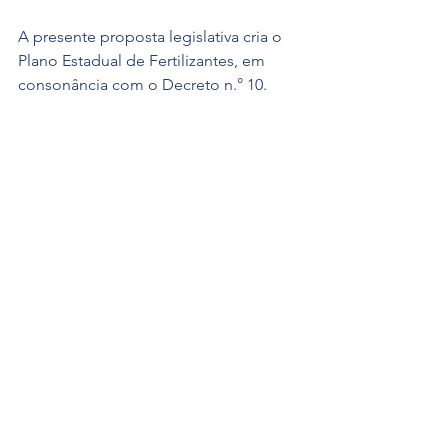
A presente proposta legislativa cria o 
Plano Estadual de Fertilizantes, em 
consonância com o Decreto n.° 10. 
991, de 11 de março de 2022, que 
Institui o Plano Nacional de 
Fertilizantes e o Conselho Nacional de 
Fertilizantes e Nutrição de Plantas.
Atualmente, o Brasil importa cerca de 
85% dos fertilizantes utilizados no país. 
Diante desse cenário surge uma janela 
de oportunidade para o Rio de Janeiro 
investir em tecnologia e produção no 
referido setor. O estado do Rio possui 
grandes e renomadas Universidades, 
com capacidade, vontade de fazer 
acontecer e também matéria-prima 
para tanto.